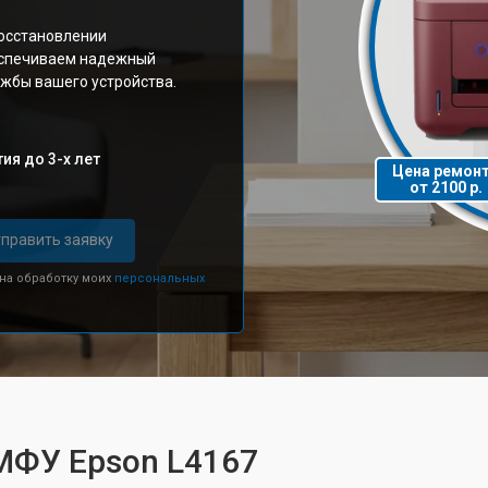
восстановлении
еспечиваем надежный
ужбы вашего устройства.
ия до 3-х лет
Цена ремон
от 2100 р.
править заявку
 на обработку моих
персональных
МФУ Epson L4167