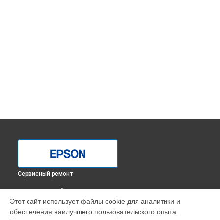
Сервисный ремонт
ВЫБЕРИ СВОЙ ГОРОД
Этот сайт использует файлы cookie для аналитики и
Замена каретки МФУ L7160 Epson в
Краснодаре
обеспечения наилучшего пользовательского опыта.
Замена каретки МФУ L7160 Epson в
Ростове-на-Дону