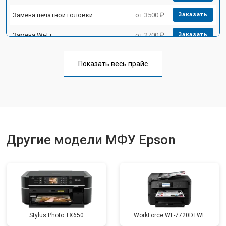
Замена печатной головки
от 3500 ₽
Заказать
Замена Wi-Fi
от 2700 ₽
Заказать
Замена блока питания
от 2500 ₽
Заказать
Показать весь прайс
Замена вала
от 3500 ₽
Заказать
Другие модели МФУ Epson
Stylus Photo TX650
WorkForce WF-7720DTWF