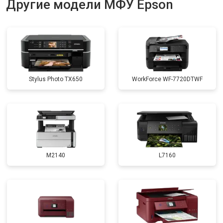
Другие модели МФУ Epson
Stylus Photo TX650
WorkForce WF-7720DTWF
M2140
L7160