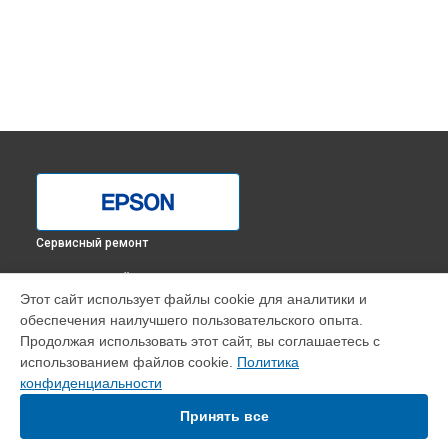
Сервисный ремонт
ВЫБЕРИ СВОЙ ГОРОД
Этот сайт использует файлы cookie для аналитики и
Замена печки МФУ Stylus Photo TX650 Epson в
Краснодаре
обеспечения наилучшего пользовательского опыта.
Замена печки МФУ Stylus Photo TX650 Epson в
Ростове-на-
Продолжая использовать этот сайт, вы соглашаетесь с
Дону
использованием файлов cookie.
Политика
Замена печки МФУ Stylus Photo TX650 Epson в
Нижнем
конфиденциальности
Новгороде
Принять все
Замена печки МФУ Stylus Photo TX650 Epson в
Новосибирске