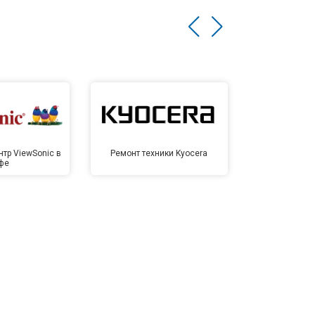
тр ViewSonic в
Ремонт техники Kyocera
Сервисный ц
фе
У