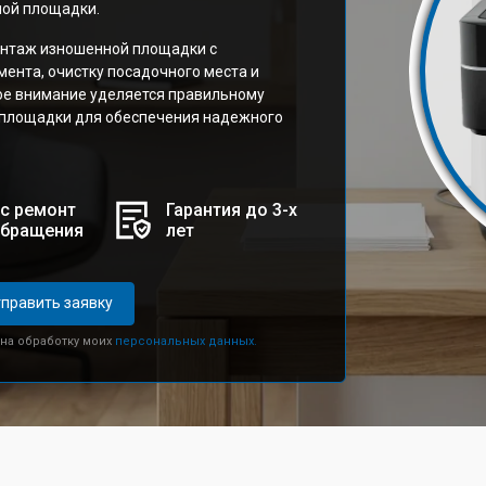
ной площадки.
онтаж изношенной площадки с
ента, очистку посадочного места и
бое внимание уделяется правильному
площадки для обеспечения надежного
с ремонт
Гарантия до 3-х
обращения
лет
править заявку
 на обработку моих
персональных данных.