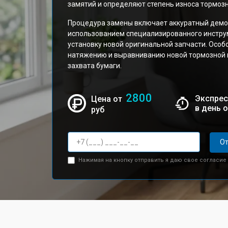
замятий и определяют степень износа тормоз
Процедура замены включает аккуратный дем
использованием специализированного инструм
установку новой оригинальной запчасти. Осо
натяжению и выравниванию новой тормозной 
захвата бумаги.
2800
Экспрес
Цена от
в день 
руб
От
Нажимая на кнопку отправить я даю свое согласие