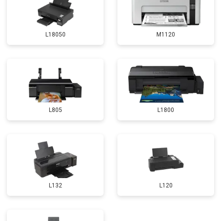
L18050
M1120
L805
L1800
L132
L120